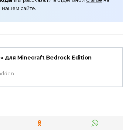
моды
мы рассказали в отдельной
статье
на
нашем сайте.
 для Minecraft Bedrock Edition
caddon