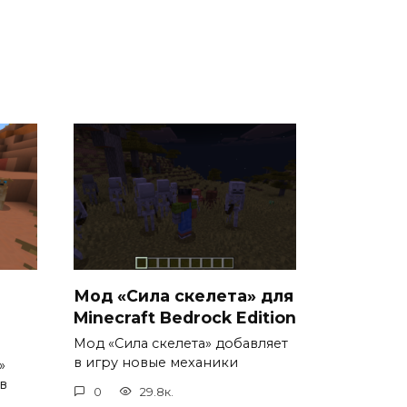
Мод «Сила скелета» для
Minecraft Bedrock Edition
Мод «Сила скелета» добавляет
в игру новые механики
»
в
0
29.8к.