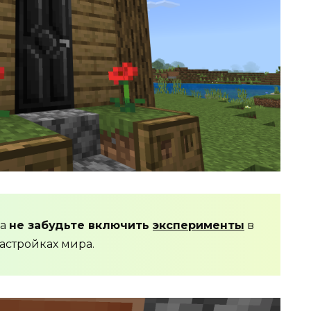
да
не забудьте включить
эксперименты
в
астройках мира.