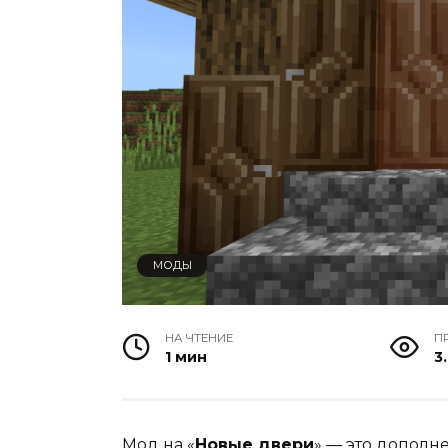
МОДЫ
НА ЧТЕНИЕ
П
1 мин
3.
Мод на «
Новые двери
» — это дополн