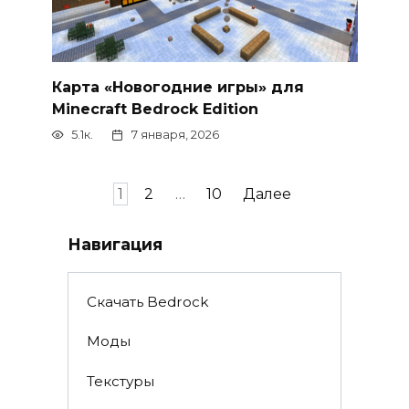
Карта «Новогодние игры» для
Minecraft Bedrock Edition
5.1к.
7 января, 2026
Пагинация
1
2
…
10
Далее
записей
Навигация
Скачать Bedrock
Моды
Текстуры