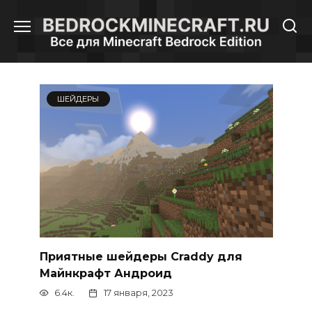
Перейти
к
содержанию
ШЕЙДЕРЫ
Приятные шейдеры Craddy для
Майнкрафт Андроид
6.4к.
17 января, 2023