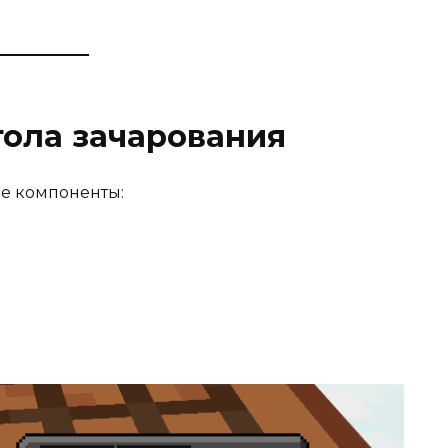
тола зачарования
е компоненты: