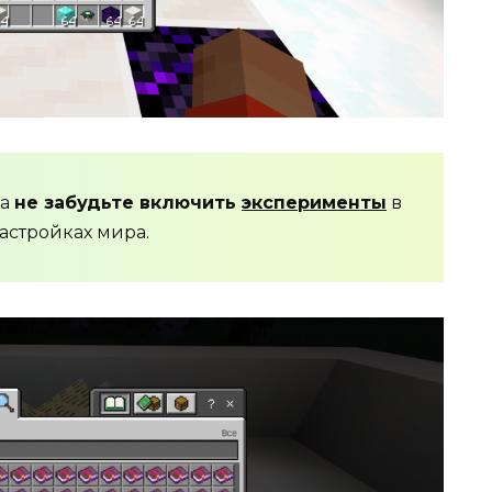
да
не забудьте включить
эксперименты
в
астройках мира.