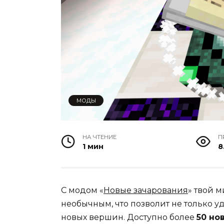
МОДЫ
НА ЧТЕНИЕ
П
1 мин
8
С модом «
Новые зачарования
» твой 
необычным, что позволит не только у
новых вершин. Доступно более
50 но