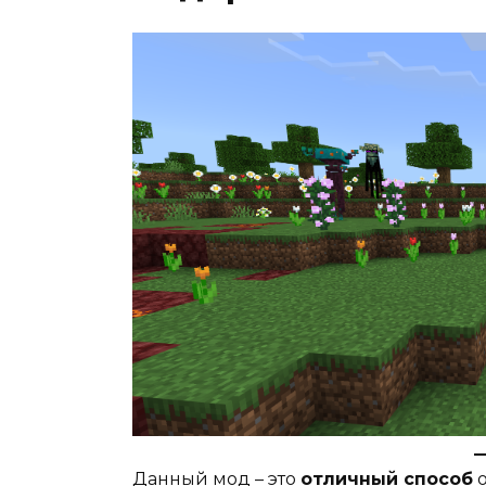
Данный мод – это
отличный способ
о