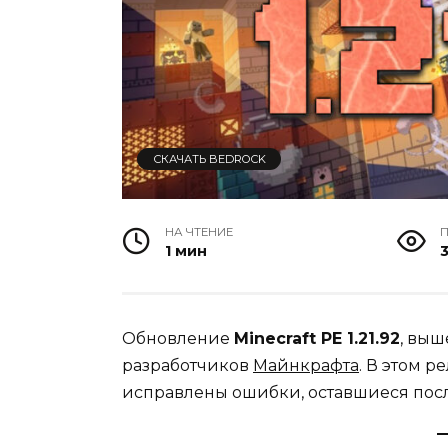
СКАЧАТЬ BEDROCK
НА ЧТЕНИЕ
1 мин
3
Обновление
Minecraft PE 1.21.92
, выш
разработчиков
Майнкрафта
. В этом 
исправлены ошибки, оставшиеся после