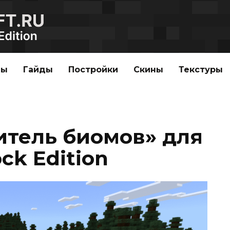
ды
Гайды
Постройки
Скины
Текстуры
тель биомов» для
ck Edition