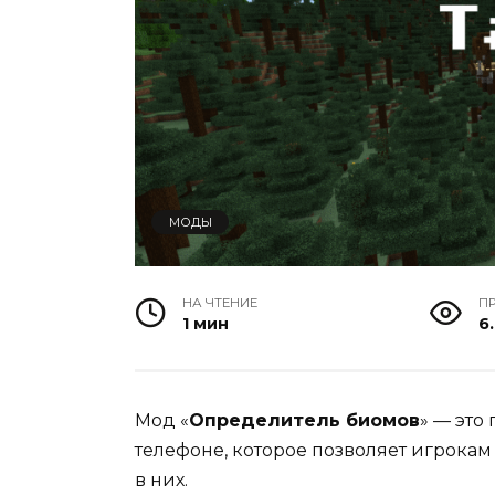
МОДЫ
НА ЧТЕНИЕ
П
1 мин
6.
Мод «
Определитель биомов
» — это
телефоне, которое позволяет игрокам
в них.