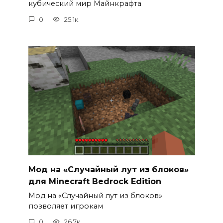
кубический мир Майнкрафта
0
25.1к.
Мод на «Случайный лут из блоков»
для Minecraft Bedrock Edition
Мод на «Случайный лут из блоков»
позволяет игрокам
0
26.7к.