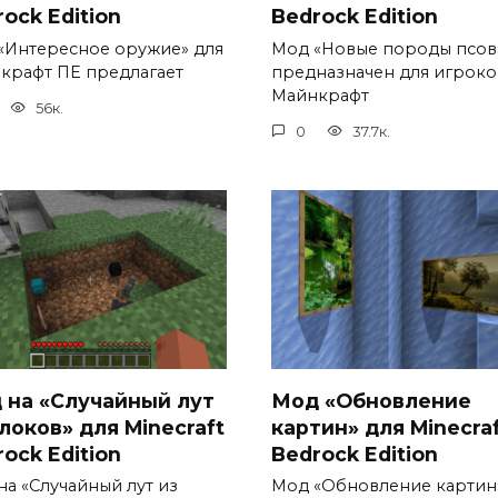
ock Edition
Bedrock Edition
«Интересное оружие» для
Мод «Новые породы псов
крафт ПЕ предлагает
предназначен для игроко
Майнкрафт
56к.
0
37.7к.
 на «Случайный лут
Мод «Обновление
локов» для Minecraft
картин» для Minecra
ock Edition
Bedrock Edition
на «Случайный лут из
Мод «Обновление картин