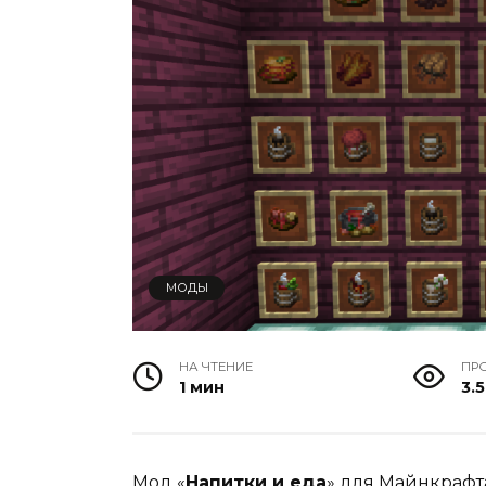
МОДЫ
НА ЧТЕНИЕ
ПР
1 мин
3.5
Мод «
Напитки и еда
» для
Майнкрафт