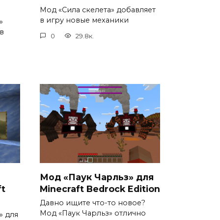
Мод «Сила скелета» добавляет
в игру новые механики
»
в
0
29.8к.
Мод «Паук Чарльз» для
ft
Minecraft Bedrock Edition
Давно ищите что-то новое?
Мод «Паук Чарльз» отлично
» для