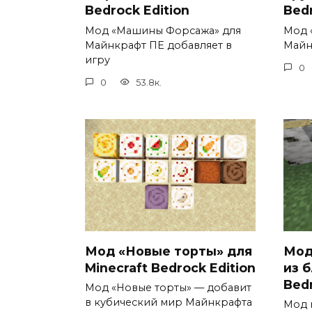
Bedrock Edition
Bedr
Мод «Машины Форсажа» для
Мод 
Майнкрафт ПЕ добавляет в
Майн
игру
0
0
53.8к.
Мод «Новые торты» для
Мод
Minecraft Bedrock Edition
из б
Bedr
Мод «Новые торты» — добавит
в кубический мир Майнкрафта
Мод 