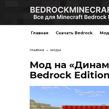
Перейти
к
содержанию
Главная
Скачать Bedrock
Мо
ГЛАВНАЯ
»
МОДЫ
Мод на «Динами
Bedrock Editio