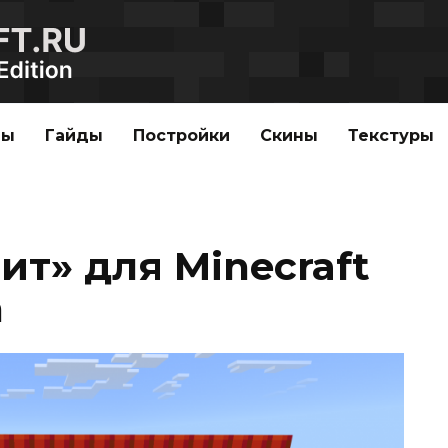
ды
Гайды
Постройки
Скины
Текстуры
т» для Minecraft
n