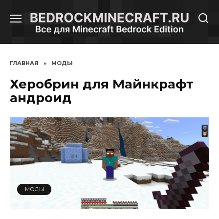
Перейти
к
содержанию
ГЛАВНАЯ
»
МОДЫ
Херобрин для Майнкрафт
андроид
МОДЫ