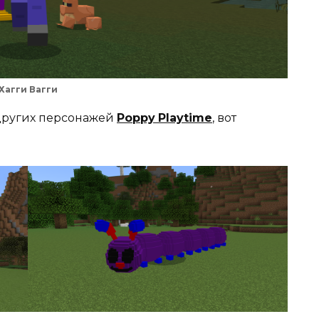
Хагги Вагги
 других персонажей
Poppy
Playtime
, вот