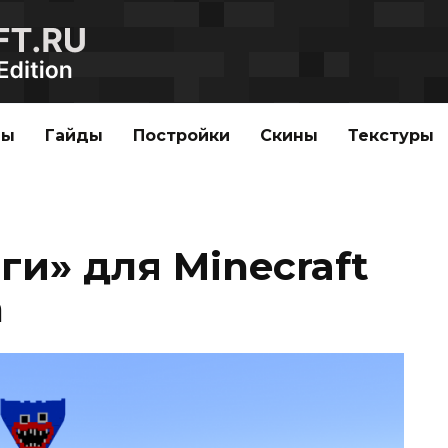
ды
Гайды
Постройки
Скины
Текстуры
ги» для Minecraft
n