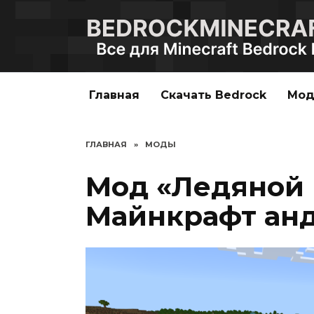
Перейти
к
содержанию
Главная
Скачать Bedrock
Мо
ГЛАВНАЯ
»
МОДЫ
Мод «Ледяной 
Майнкрафт ан