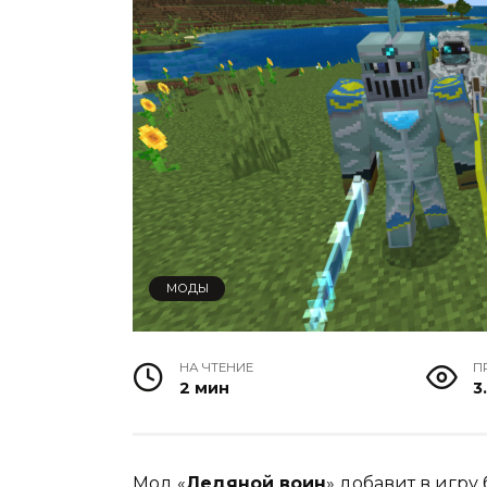
МОДЫ
НА ЧТЕНИЕ
П
2 мин
3
Мод «
Ледяной воин
» добавит в игр