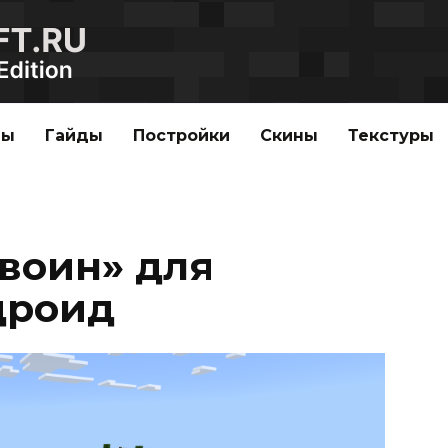
ды
Гайды
Постройки
Скины
Текстуры
воин» для
дроид