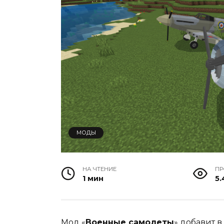
МОДЫ
НА ЧТЕНИЕ
ПР
1 мин
5.
Мод «
Военные самолеты
» добавит 