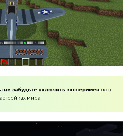
да
не забудьте включить
эксперименты
в
астройках мира.