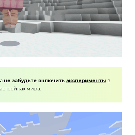
да
не забудьте включить
эксперименты
в
астройках мира.