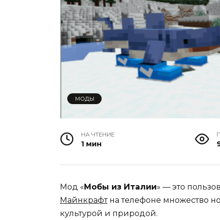
МОДЫ
НА ЧТЕНИЕ
1 мин
9
Мод «
Мобы из Италии
» — это пользо
Майнкрафт
на телефоне множество но
культурой и природой.