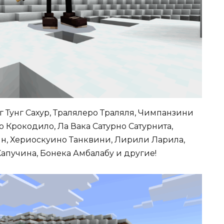
унг Тунг Сахур, Тралялеро Траляля, Чимпанзини
 Крокодило, Ла Вака Сатурно Сатурнита,
н, Хериоскуино Танквини, Лирили Ларила,
апучина, Бонека Амбалабу и другие!