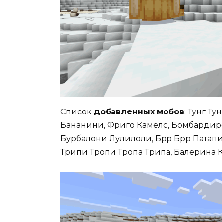
Список
добавленных
мобов
: Тунг Т
Бананини, Фриго Камело, Бомбардиро
Бурбалони Лулилоли, Брр Брр Патапи
Трипи Тропи Тропа Трипа, Балерина К