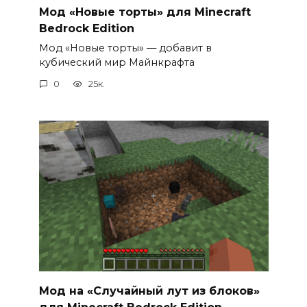
Мод «Новые торты» для Minecraft
Bedrock Edition
Мод «Новые торты» — добавит в
кубический мир Майнкрафта
0
25к.
Мод на «Случайный лут из блоков»
для Minecraft Bedrock Edition