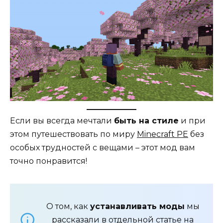
Если вы всегда мечтали
быть на стиле
и при
этом путешествовать по миру
Minecraft PE
без
особых трудностей с вещами – этот мод вам
точно понравится!
О том, как
устанавливать моды
мы
рассказали в отдельной
статье
на