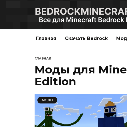
Перейти
к
содержанию
Главная
Скачать Bedrock
Мо
ГЛАВНАЯ
Моды для Minec
Edition
МОДЫ