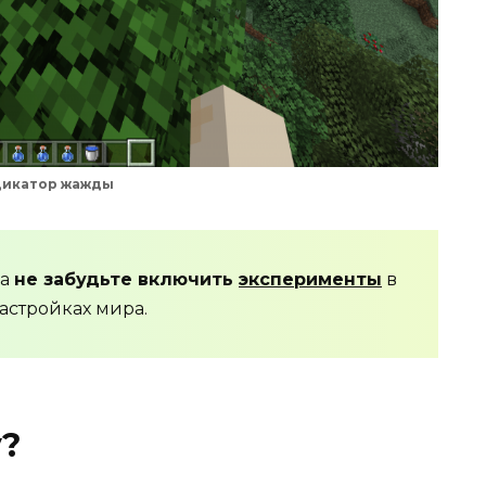
икатор жажды
да
не забудьте включить
эксперименты
в
астройках мира.
у?