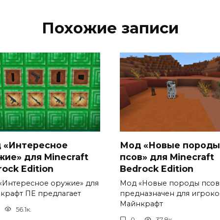
Похожие записи
 «Интересное
Мод «Новые породы
жие» для Minecraft
псов» для Minecraft
ock Edition
Bedrock Edition
«Интересное оружие» для
Мод «Новые породы псов
крафт ПЕ предлагает
предназначен для игроко
Майнкрафт
56.1к.
0
37.8к.