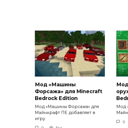
Мод «Машины
Мод
Форсажа» для Minecraft
ору
Bedrock Edition
Bedr
Мод «Машины Форсажа» для
Мод 
Майнкрафт ПЕ добавляет в
Майн
игру
0
0
54к.