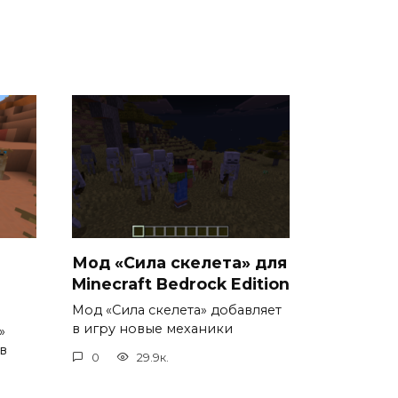
Мод «Сила скелета» для
Minecraft Bedrock Edition
Мод «Сила скелета» добавляет
в игру новые механики
»
в
0
29.9к.