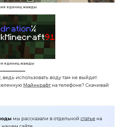
ние едениц жажды
ря единиц жажды
, ведь использовать воду там не выйдет.
вселенную
Майнкрафт
на телефоне? Скачивай
моды
мы рассказали в отдельной
статье
на
нашем сайте.