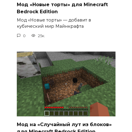
Мод «Новые торты» для Minecraft
Bedrock Edition
Мод «Новые торты» — добавит в
кубический мир Майнкрафта
0
25к.
Мод на «Случайный лут из блоков»
для Minecraft Bedrock Edition