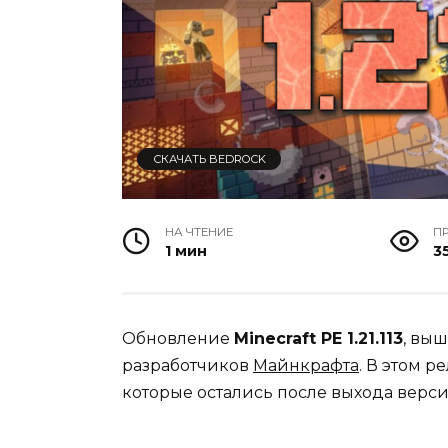
СКАЧАТЬ BEDROCK
НА ЧТЕНИЕ
П
1 мин
35
Обновление
Minecraft PE 1.21.113
, вы
разработчиков
Майнкрафта
. В этом 
которые остались после выхода версии 1