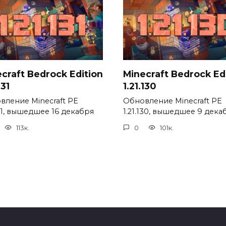
craft Bedrock Edition
Minecraft Bedrock Ed
131
1.21.130
вление Minecraft PE
Обновление Minecraft PE
131, вышедшее 16 декабря
1.21.130, вышедшее 9 дека
113к.
0
101к.