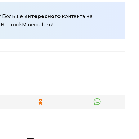
я? Больше
интересного
контента на
е
BedrockMinecraft.ru
!