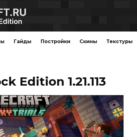
ды
Гайды
Постройки
Скины
Текстуры
k Edition 1.21.113