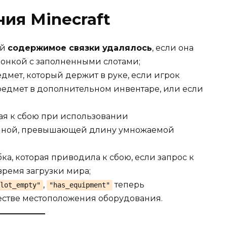
ия Minecraft
ой
содержимое связки удалялось
, если она
ронкой с заполненными слотами;
дмет, который держит в руке, если игрок
редмет в дополнительном инвентаре, или если
я к сбою при использовании
иной, превышающей длину умножаемой
а, которая приводила к сбою, если запрос к
время загрузки мира;
,
теперь
slot_empty"
"has_equipment"
естве местоположения оборудования.