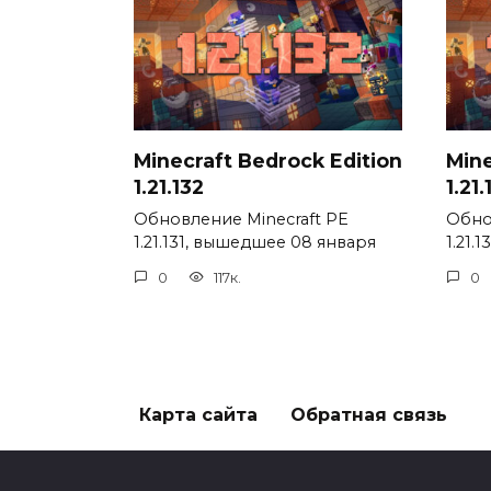
Minecraft Bedrock Edition
Mine
1.21.132
1.21.
Обновление Minecraft PE
Обно
1.21.131, вышедшее 08 января
1.21.
0
117к.
0
Карта сайта
Обратная связь