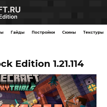
ды
Гайды
Постройки
Скины
Текстуры
k Edition 1.21.114