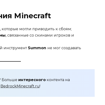
ия Minecraft
, которые могли приводить к сбоям;
емы
, связанные со скинами игроков и
ой инструмент
Summon
не мог создавать
я? Больше
интересного
контента на
е
BedrockMinecraft.ru
!