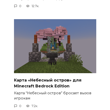
0
12.7к.
Карта «Небесный остров» для
Minecraft Bedrock Edition
Карта “Небесный остров” бросает вызов
игрокам
0
7.2к.