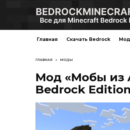
Перейти
к
содержанию
Главная
Скачать Bedrock
Мо
ГЛАВНАЯ
»
МОДЫ
Мод «Мобы из A
Bedrock Editio