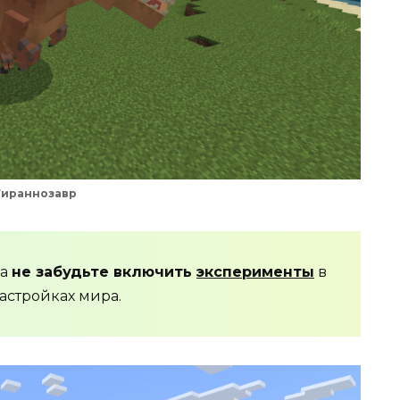
Тираннозавр
да
не забудьте включить
эксперименты
в
астройках мира.