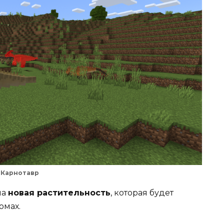
Карнотавр
на
новая растительность
, которая будет
омах.