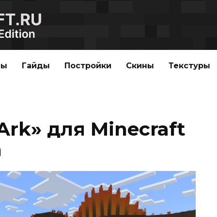
ды
Гайды
Постройки
Скины
Текстуры
rk» для Minecraft
n