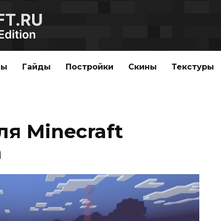
ды
Гайды
Постройки
Скины
Текстуры
я Minecraft
n