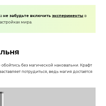
да
не забудьте включить
эксперименты
в
астройках мира.
альня
е обойтись без магической наковальни. Крафт
заставляет потрудиться, ведь магия достаётся