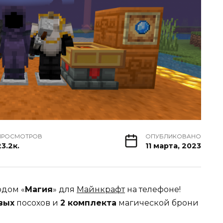
ПРОСМОТРОВ
ОПУБЛИКОВАНО
23.2к.
11 марта, 2023
одом «
Магия
» для
Майнкрафт
на телефоне!
овых
посохов и
2 комплекта
магической брони