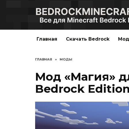
Перейти
к
содержанию
Главная
Скачать Bedrock
Мо
ГЛАВНАЯ
»
МОДЫ
Мод «Магия» дл
Bedrock Editio