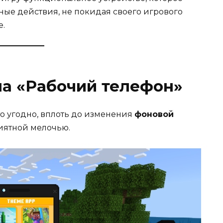
ные действия, не покидая своего игрового
е.
на «Рабочий телефон»
то угодно, вплоть до изменения
фоновой
риятной мелочью.