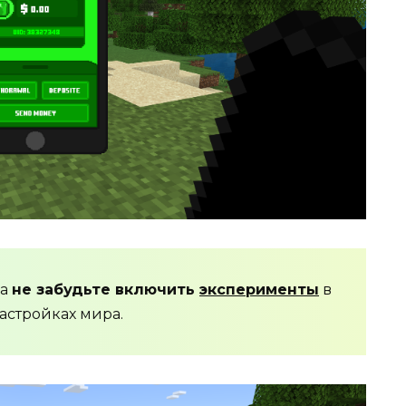
да
не забудьте включить
эксперименты
в
астройках мира.