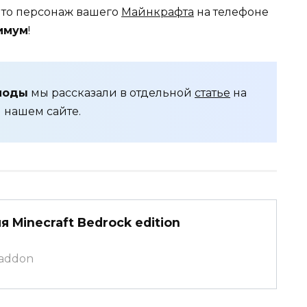
 что персонаж вашего
Майнкрафта
на телефоне
имум
!
моды
мы рассказали в отдельной
статье
на
нашем сайте.
 Minecraft Bedrock edition
caddon