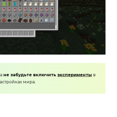
да
не забудьте включить
эксперименты
в
астройках мира.