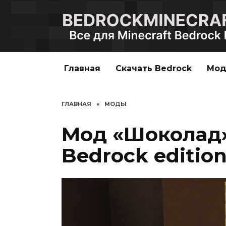
Перейти
к
содержанию
Главная
Скачать Bedrock
Мо
ГЛАВНАЯ
»
МОДЫ
Мод «Шоколад»
Bedrock editio