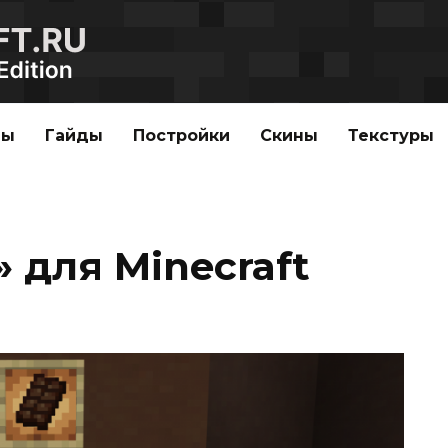
ды
Гайды
Постройки
Скины
Текстуры
 для Minecraft
n