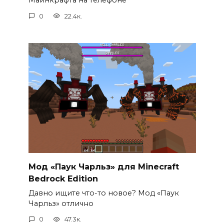
Майнкрафта на телефоне
0
22.4к.
Мод «Паук Чарльз» для Minecraft
Bedrock Edition
Давно ищите что-то новое? Мод «Паук
Чарльз» отлично
0
47.3к.