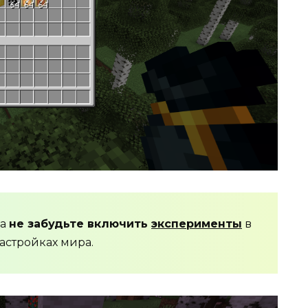
да
не забудьте включить
эксперименты
в
астройках мира.