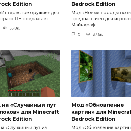
ock Edition
Bedrock Edition
«Интересное оружие» для
Мод «Новые породы псов
крафт ПЕ предлагает
предназначен для игроко
Майнкрафт
55.8к.
0
37.6к.
 на «Случайный лут
Мод «Обновление
локов» для Minecraft
картин» для Minecra
ock Edition
Bedrock Edition
на «Случайный лут из
Мод «Обновление картин