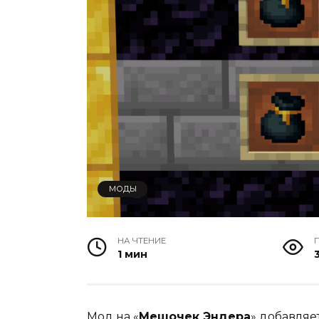
МОДЫ
НА ЧТЕНИЕ
1 мин
3
Мод на «
Мешочек Эндера
» добавляе