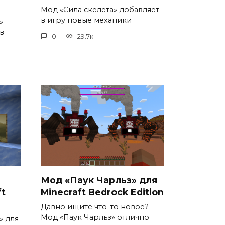
Мод «Сила скелета» добавляет
в игру новые механики
»
в
0
29.7к.
Мод «Паук Чарльз» для
ft
Minecraft Bedrock Edition
Давно ищите что-то новое?
Мод «Паук Чарльз» отлично
» для