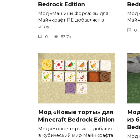
Bedrock Edition
Bedr
Мод «Машины Форсажа» для
Мод 
Майнкрафт ПЕ добавляет в
Майн
игру
0
0
53.7к.
Мод «Новые торты» для
Мод
Minecraft Bedrock Edition
из б
Bedr
Мод «Новые торты» — добавит
в кубический мир Майнкрафта
Мод 