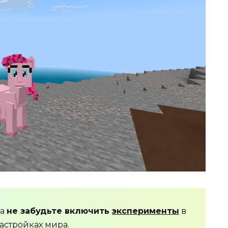
да
не забудьте включить
эксперименты
в
астройках мира.