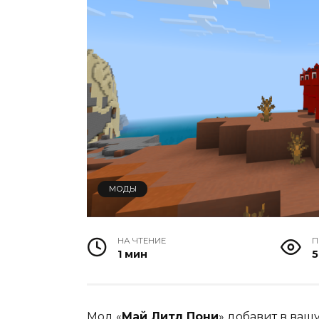
МОДЫ
НА ЧТЕНИЕ
П
1 мин
5
Мод «
Май Литл Пони
» добавит в ва