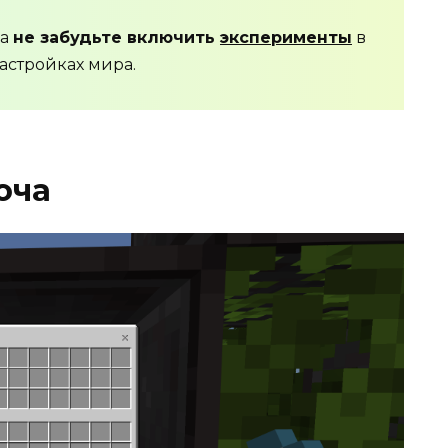
да
не забудьте включить
эксперименты
в
астройках мира.
юча