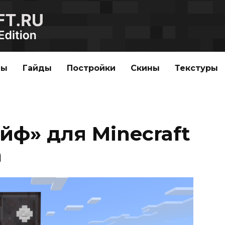
ды
Гайды
Постройки
Скины
Текстуры
йф» для Minecraft
n