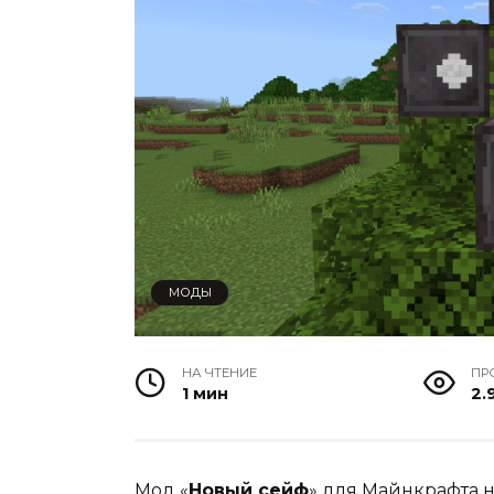
МОДЫ
НА ЧТЕНИЕ
ПР
1 мин
2.
Мод «
Новый сейф
» для
Майнкрафта
н