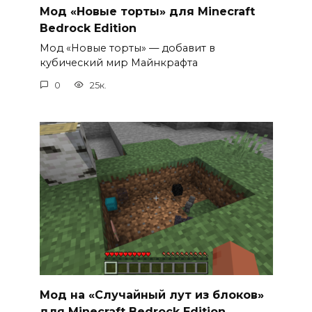
Мод «Новые торты» для Minecraft
Bedrock Edition
Мод «Новые торты» — добавит в
кубический мир Майнкрафта
0
25к.
Мод на «Случайный лут из блоков»
для Minecraft Bedrock Edition