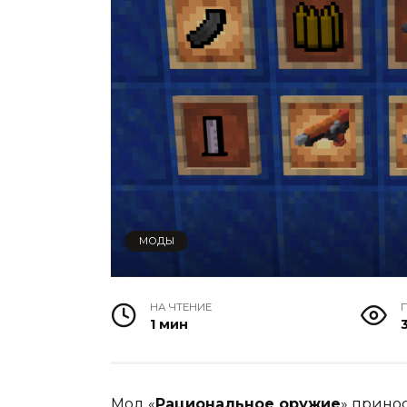
МОДЫ
НА ЧТЕНИЕ
1 мин
3
Мод «
Рациональное оружие
» прино