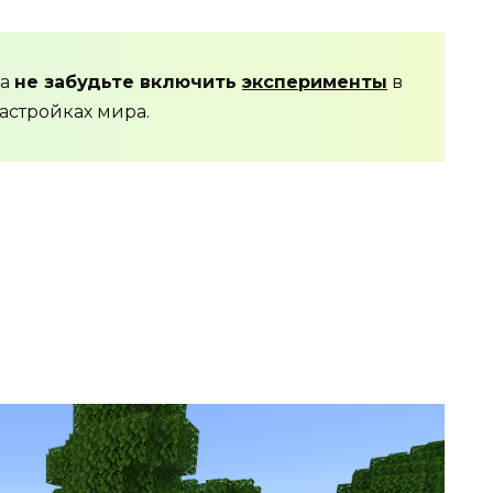
да
не забудьте включить
эксперименты
в
астройках мира.