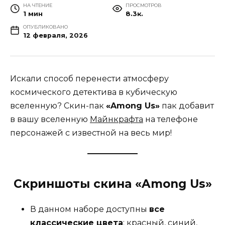
НА ЧТЕНИЕ
ПРОСМОТРОВ
1 мин
8.3к.
ОПУБЛИКОВАНО
12 февраля, 2026
Искали способ перенести атмосферу
космического детектива в кубическую
вселенную? Cкин-пак
«Among Us»
пак добавит
в вашу вселенную
Майнкрафта
на телефоне
персонажей с известной на весь мир!
Скриншоты скина «Among Us»
В данном наборе доступны
все
классические цвета
: красный, синий,