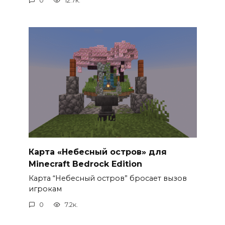
0
12.7к.
Карта «Небесный остров» для
Minecraft Bedrock Edition
Карта “Небесный остров” бросает вызов
игрокам
0
7.2к.