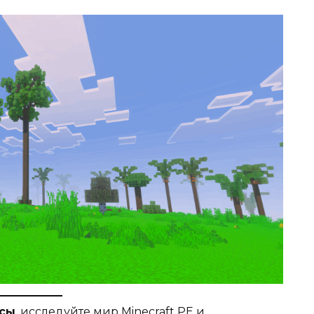
рсы
, исследуйте мир
Minecraft PE
и