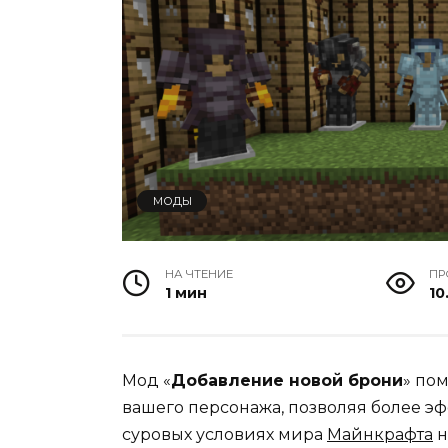
МОДЫ
НА ЧТЕНИЕ
ПР
1 мин
10
Мод «
Добавление новой брони
» по
вашего персонажа, позволяя более эф
суровых условиях мира
Майнкрафта
н