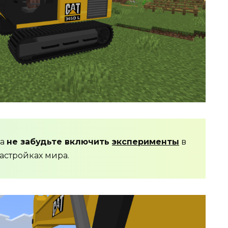
да
не забудьте включить
эксперименты
в
астройках мира.