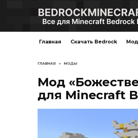
Перейти
к
содержанию
Главная
Скачать Bedrock
Мо
ГЛАВНАЯ
»
МОДЫ
Мод «Божеств
для Minecraft B