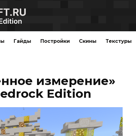
ды
Гайды
Постройки
Скины
Текстуры
енное измерение»
edrock Edition