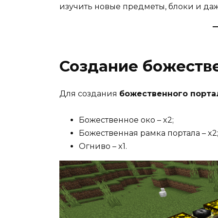
изучить новые предметы, блоки и даж
Создание божеств
Для создания
божественного порта
Божественное око – x2;
Божественная рамка портала – x2
Огниво – x1.