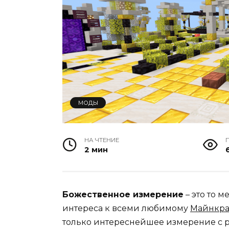
МОДЫ
НА ЧТЕНИЕ
2 мин
6
Божественное измерение
– это то м
интереса к всеми любимому
Майнкра
только интереснейшее измерение с 