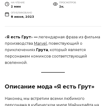
НА ЧТЕНИЕ
ПРОСМОТРОВ
2 мин
2к.
ОПУБЛИКОВАНО
8 июня, 2023
«
Я есть Грут
»
—
легендарная фраза из фильма
производства
Marvel
, повествующий о
приключениях
Грута
, который является
персонажем комиксов соответствующей
вселенной.
Описание мода «Я есть Грут»
Наконец мы встретим всеми любимого
персонажа в кубическом мире
Майнкрафта
на