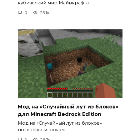
кубический мир Майнкрафта
0
25.1к.
Мод на «Случайный лут из блоков»
для Minecraft Bedrock Edition
Мод на «Случайный лут из блоков»
позволяет игрокам
0
26.7к.