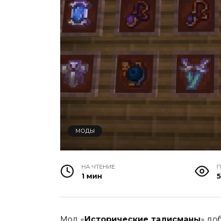
МОДЫ
НА ЧТЕНИЕ
П
1 мин
5
Мод «
Исторические талисманы
» до