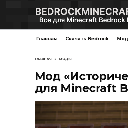
Перейти
к
содержанию
Главная
Скачать Bedrock
Мо
ГЛАВНАЯ
»
МОДЫ
Мод «Историче
для Minecraft B