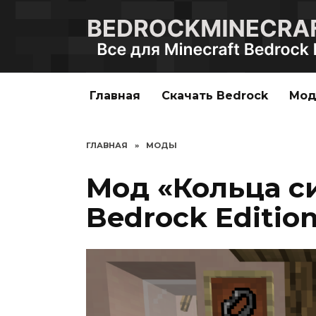
Перейти
к
содержанию
Главная
Скачать Bedrock
Мо
ГЛАВНАЯ
»
МОДЫ
Мод «Кольца си
Bedrock Editio