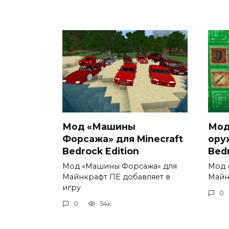
Мод «Машины
Мод
Форсажа» для Minecraft
ору
Bedrock Edition
Bedr
Мод «Машины Форсажа» для
Мод 
Майнкрафт ПЕ добавляет в
Майн
игру
0
0
54к.