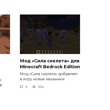
Мод «Сила скелета» для
Minecraft Bedrock Edition
Мод «Сила скелета» добавляет
в игру новые механики
»
в
0
30к.