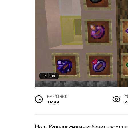
МОДЫ
НА ЧТЕНИЕ
П
1 мин
2
Мод «
Кольца силы
» избавит вас от 