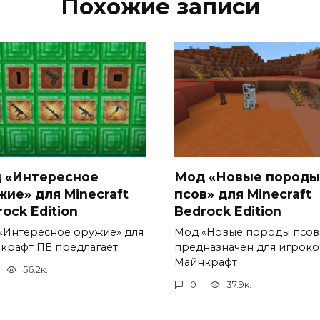
Похожие записи
 «Интересное
Мод «Новые породы
жие» для Minecraft
псов» для Minecraft
ock Edition
Bedrock Edition
«Интересное оружие» для
Мод «Новые породы псов
крафт ПЕ предлагает
предназначен для игроко
Майнкрафт
56.2к.
0
37.9к.