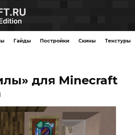
ды
Гайды
Постройки
Скины
Текстуры
лы» для Minecraft
n