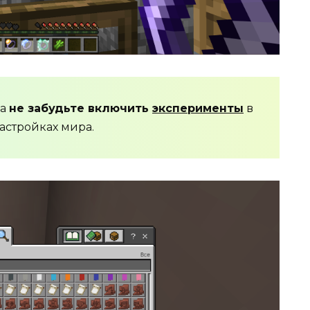
да
не забудьте включить
эксперименты
в
астройках мира.