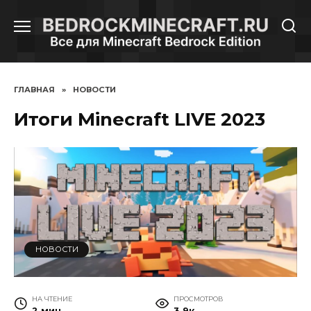
Перейти
к
содержанию
ГЛАВНАЯ
»
НОВОСТИ
Итоги Minecraft LIVE 2023
НОВОСТИ
НА ЧТЕНИЕ
ПРОСМОТРОВ
2 мин
3.9к.