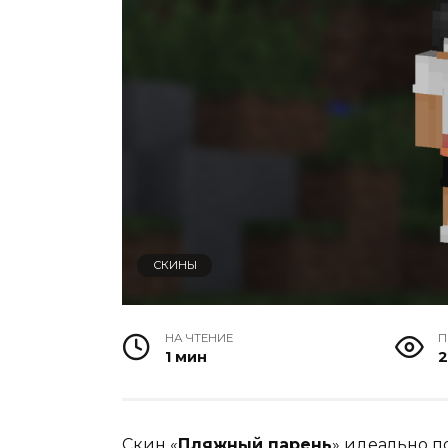
СКИНЫ
НА ЧТЕНИЕ
П
1 мин
2
Скин «
Пляжный парень
» идеально п