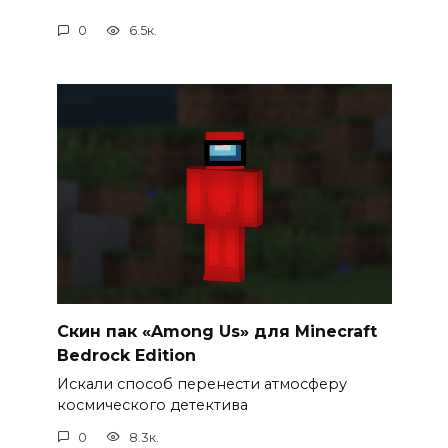
0
6.5к.
Cкин пак «Among Us» для Minecraft
Bedrock Edition
Искали способ перенести атмосферу
космического детектива
0
8.3к.