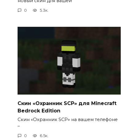
новый скин для вашей
0
5.3к.
Скин «Охранник SCP» для Minecraft
Bedrock Edition
Скин «Охранник SCP» на вашем телефоне
–
0
6.5к.