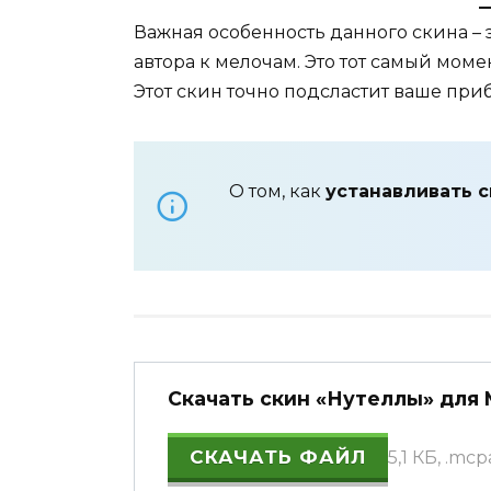
Важная особенность данного скина – 
автора к мелочам. Это тот самый мом
Этот скин точно подсластит ваше пр
О том, как
устанавливать 
Скачать скин «Нутеллы» для M
СКАЧАТЬ ФАЙЛ
5,1 КБ, .mc