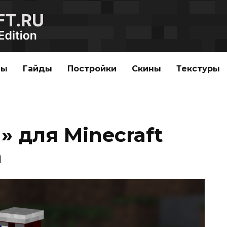
ды
Гайды
Постройки
Скины
Текстуры
 для Minecraft
n