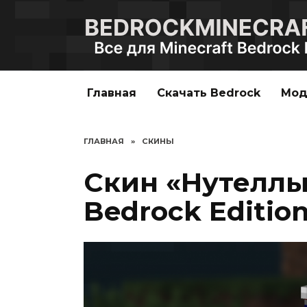
Перейти
к
содержанию
Главная
Скачать Bedrock
Мо
ГЛАВНАЯ
»
СКИНЫ
Скин «Нутеллы»
Bedrock Editio