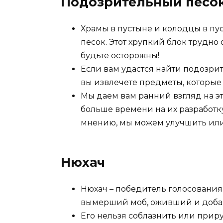
Подозрительный песо
Храмы в пустыне и колодцы в пу
песок. Этот хрупкий блок трудно 
будьте осторожны!
Если вам удастся найти подозрит
вы извлечете предметы, которы
Мы даем вам ранний взгляд на э
больше времени на их разработку.
мнению, мы можем улучшить или
Нюхач
Нюхач – победитель голосования м
вымерший моб, оживший и добав
Его нельзя соблазнить или приру