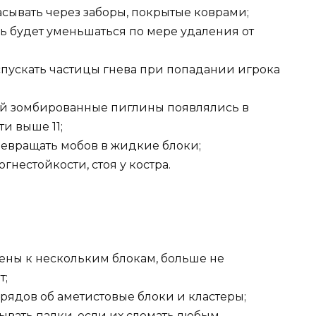
сывать через заборы, покрытые коврами;
рь будет уменьшаться по мере удаления от
пускать частицы гнева при попадании игрока
рой зомбированные пиглины появлялись в
и выше 11;
евращать мобов в жидкие блоки;
гнестойкости, стоя у костра.
ены к нескольким блокам, больше не
т;
рядов об аметистовые блоки и кластеры;
ывать палки, если их сломать любым