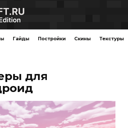
ды
Гайды
Постройки
Скины
Текстуры
еры для
дроид