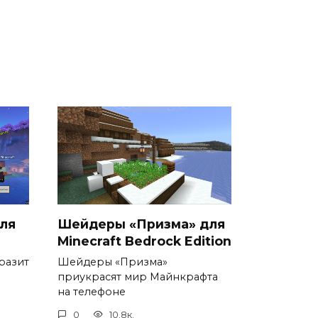
ля
Шейдеры «Призма» для
Minecraft Bedrock Edition
разит
Шейдеры «Призма»
приукрасят мир Майнкрафта
на телефоне
0
10.8к.