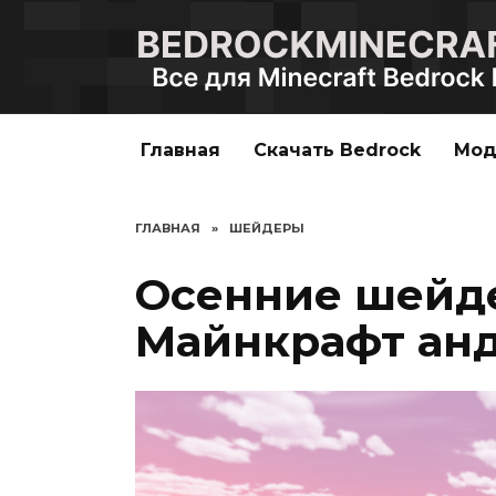
Перейти
к
содержанию
Главная
Скачать Bedrock
Мо
ГЛАВНАЯ
»
ШЕЙДЕРЫ
Осенние шейд
Майнкрафт ан