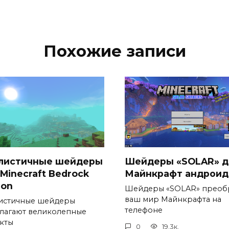
Похожие записи
листичные шейдеры
Шейдеры «SOLAR» д
Minecraft Bedrock
Майнкрафт андроид
ion
Шейдеры «SOLAR» преоб
ваш мир Майнкрафта на
истичные шейдеры
телефоне
лагают великолепные
кты
0
19.3к.