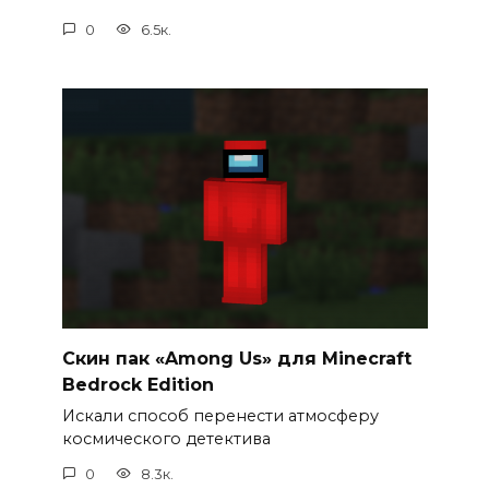
0
6.5к.
Cкин пак «Among Us» для Minecraft
Bedrock Edition
Искали способ перенести атмосферу
космического детектива
0
8.3к.